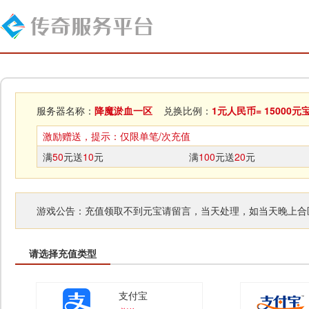
服务器名称：
降魔淤血一区
兑换比例：
1元人民币= 15000元
激励赠送，提示：仅限单笔/次充值
满
50
元送
10
元
满
100
元送
20
元
游戏公告：充值领取不到元宝请留言，当天处理，如当天晚上合
请选择充值类型
支付宝