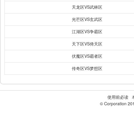
天龙区VS武林区
光芒区VS玄武区
江湖区VS争霸区
天下区VS倚天区
伏魔区VS霸者区
传奇区VS梦想区
使用前必读
本
© Corporation 20